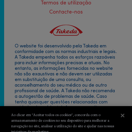
Termos de utilização
Contacte-nos
O website foi desenvolvido pela Takeda em
Footer
conformidade com as normas industriais e legais.
A Takeda empenha todos os esforços razoáveis
menu
para incluir informações precisas e atuais. No
entanto, as informações fornecidas no website
não são exaustivas e não devem ser utilizadas
em substituição de uma consulta, ou
aconselhamento do seu médico ou de outro
profissional de saúde. A Takeda não recomenda
a autogestão de problemas de saúde. Caso
tenha quaisquer questões relacionadas com
cuidados de saúde, telefone ou consulte
imediatamente o seu médico ou outro
Ao clicar em "Aceitar todos os cookies", concorda com o
profissional de saúde. Nunca deve ignorar os
armazenamento de cookies no seu dispositivo para melhorar a
conselhos médicos nem adiar a sua obtenção
navegação no site, analisar a utilização do site e ajudar nas nossas
por causa de algo que tenha lido aqui.
iniciativas de marketing.