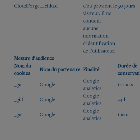
CloudForge
__cfduid
d'où provient le
30 jours
visiteur. Il ne
contient
aucune
information
d'identification
de l'utilisateur.
Mesure d’audience
Nom du
Durée de
Nom du partenaire
Finalité
cookies
conservat
Google
_ga
Google
14 mois
analytics
Google
_gid
Google
24 h
analytics
Google
_gat
Google
1 min
analytics