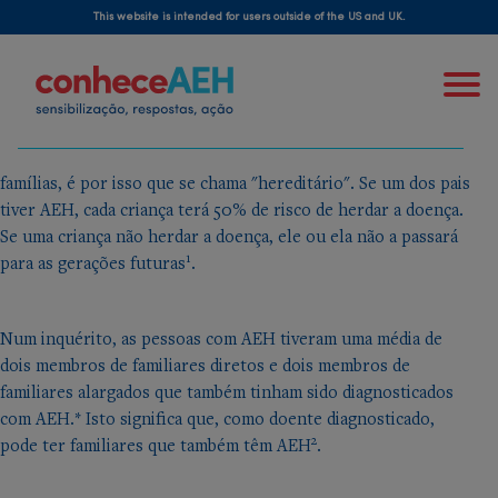
Skip
angioedema hereditário e
This website is intended for users outside of the US and UK.
to
a sua família
main
content
O angioedema hereditário (AEH) geralmente encontra-se em
famílias, é por isso que se chama "hereditário". Se um dos pais
tiver AEH, cada criança terá 50% de risco de herdar a doença.
Se uma criança não herdar a doença, ele ou ela não a passará
1
para as gerações futuras
.
Num inquérito, as pessoas com AEH tiveram uma média de
dois membros de familiares diretos e dois membros de
familiares alargados que também tinham sido diagnosticados
com AEH.* Isto significa que, como doente diagnosticado,
2
pode ter familiares que também têm AEH
.