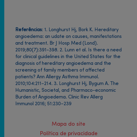
Referências
: 1. Longhurst Hj, Bork K. Hereditary
angioedema: an udate on causes, manifestations
and treatment. Br J Hosp Med (Lond).
2019;80(7):391-398. 2. Lunn et al. Is there a need
for clinical guidelines in the United States for the
diagnosis of hereditary angioedema and the
screening of family members of affected
patients? Ann Allergy Asthma Immunol.
2010;104:211–214. 3. Longhurst Hj, Bygum A. The
Humanistic, Societal, and Pharmaco-economic
Burden of Angioedema. Clinic Rev Allerg
Immunol 2016; 51:230–239
Mapa do site
Política de privacidade