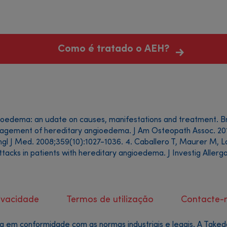
Como é tratado o AEH?
ngioedema: an udate on causes, manifestations and treatment. B
agement of hereditary angioedema. J Am Osteopath Assoc. 2011;1
l J Med. 2008;359(10):1027-1036. 4. Caballero T, Maurer M, Lon
cks in patients with hereditary angioedema. J Investig Allergo
rivacidade
Termos de utilização
Contacte-
a em conformidade com as normas industriais e legais. A Take