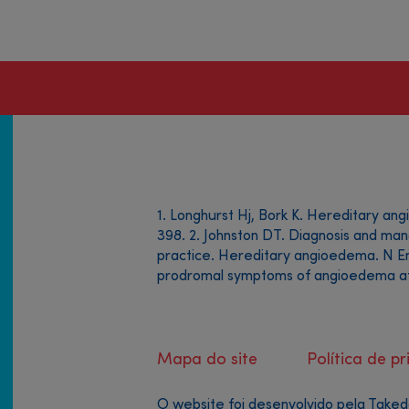
1. Longhurst Hj, Bork K. Hereditary a
398. 2. Johnston DT. Diagnosis and man
practice. Hereditary angioedema. N Eng
prodromal symptoms of angioedema atta
Mapa do site
Política de p
O website foi desenvolvido pela Taked