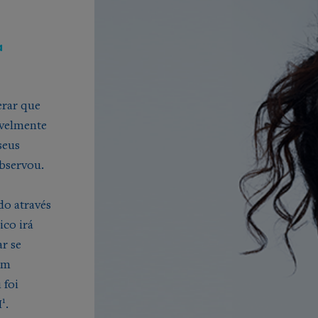
a
erar que
avelmente
seus
bservou.
o através
ico irá
r se
em
 foi
1
H
.