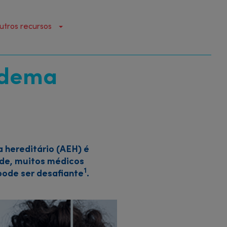
utros recursos
edema
 hereditário (AEH) é
ade, muitos médicos
1
pode ser desafiante
.