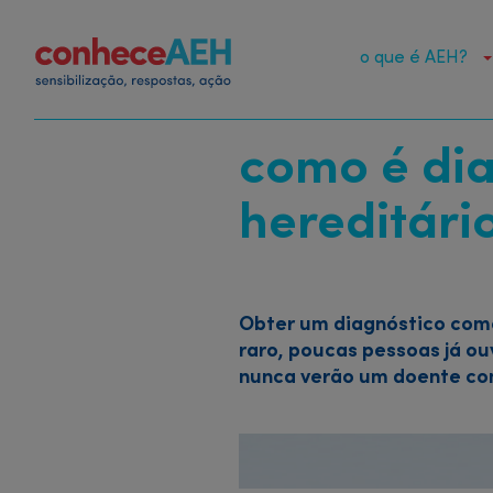
Skip
to
Patient
o que é AEH?
main
Menu
content
como é di
hereditári
Obter um diagnóstico come
raro, poucas pessoas já ou
nunca verão um doente com