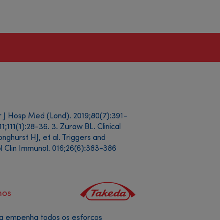
r J Hosp Med (Lond). 2019;80(7):391-
11(1):28-36. 3. Zuraw BL. Clinical
ghurst HJ, et al. Triggers and
l Clin Immunol. 016;26(6):383-386
Footer
nos
menu
da empenha todos os esforços